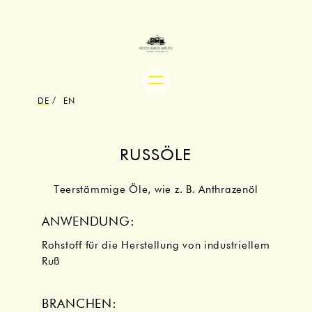
Zum
Inhalt
springen
DE
EN
RUSSÖLE
Teerstämmige Öle, wie z. B. Anthrazenöl
ANWENDUNG:
Rohstoff für die Herstellung von industriellem
Ruß
BRANCHEN: